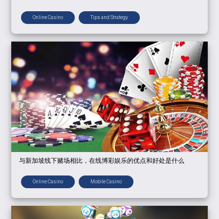
Online Casino
Tips and Strategy
与新加坡线下赌场相比，在线博彩娱乐的优点和好处是什么
Online Casino
Mobile Casino